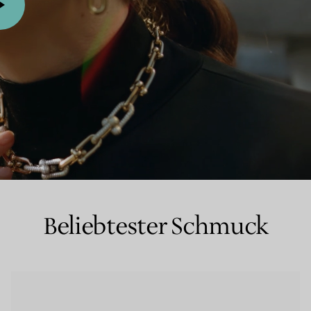
Partnerringe
Eternity Ringe
inem Tiffany-Diamantenexperten.
Beliebtester Schmuck