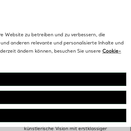
ionen und exklusive Updates an.
Kontaktieren Sie 
Melden Sie si
re Website zu betreiben und zu verbessern, die
und anderen relevante und personalisierte Inhalte und
ederzeit ändern können, besuchen Sie unsere
Cookie-
Begehrtester
Schmuck
Unsere begehrtesten Designs vereinen
künstlerische Vision mit erstklassiger