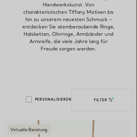
Handwerkskunst. Von
charakteristischen Tiffany Motiven bis
Elsa Peretti®
Tipps zur Auswahl eines
hin zu unserem neuesten Schmuck –
Eherings
entdecken Sie atemberaubende Ringe,
Halsketten, Ohrringe, Armbänder und
Armreife, die viele Jahre lang für
Freude sorgen werden.
PERSONALISIEREN
FILTER
Virtuelle Beratung