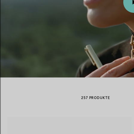
Eheringe für Damen
Eheringe für Herren
Vereinbaren Sie Ihren
Termin
mit e
00:10 / 00:15
257 PRODUKTE