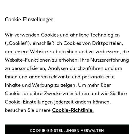
Cookie-Einstellungen
Ningbo - Hankyu
Wir verwenden Cookies und ähnliche Technologien
(„Cookies“), einschließlich Cookies von Drittparteien,
Heute bis 22:00 geöffnet
um unsere Website zu betreiben und zu verbessern, die
Website-Funktionen zu erhöhen, Ihre Nutzererfahrung
zu personalisieren, Analysen durchzuführen und um
Verfügbare Leistungen
+
2
Ihnen und anderen relevante und personalisierte
Inhalte und Werbung zu zeigen. Um mehr über
Cookies und ihre Zwecke zu erfahren und wie Sie Ihre
Shop 106, 1/F, Hankyu Department Store,No.189 North
Cookie-Einstellungen jederzeit ändern können,
Haiyan Rd.
,
Ningbo
,
Zhejiang,
CN
315000
besuchen Sie unsere
Cookie-Richtlinie.
0574 8903 2313
COOKIE-EINSTELLUNGEN VERWALTEN