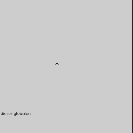
Elsa Peretti®
Tipps zur Auswahl eines
Eherings
 dieser globalen