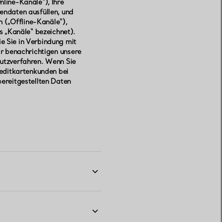
nline-Kanäle“), Ihre
dendaten ausfüllen, und
 („Offline-Kanäle“),
 „Kanäle“ bezeichnet).
e Sie in Verbindung mit
ir benachrichtigen unsere
hutzverfahren. Wenn Sie
reditkartenkunden bei
bereitgestellten Daten
Dabei erheben wir unter