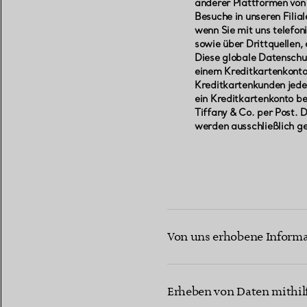
anderer Plattformen von 
Besuche in unseren Filia
wenn Sie mit uns telefo
sowie über Drittquellen
Diese globale Datenschut
einem Kreditkartenkonto 
Kreditkartenkunden jedes
ein Kreditkartenkonto be
Tiffany & Co. per Post. 
werden ausschließlich ge
Von uns erhobene Inform
Wir erheben, wie oben beschri
anderem folgende Arten von 
Erheben von Daten mithil