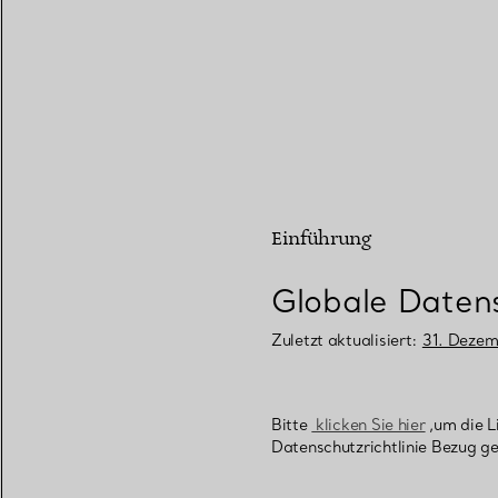
Eheringe für Damen
Eheringe für Herren
Vereinbaren Sie Ihren
Termin
mit e
Einführung
Globale Datens
Zuletzt aktualisiert:
31. Dezem
Bitte
klicken Sie hier
,um die Li
Datenschutzrichtlinie Bezug 