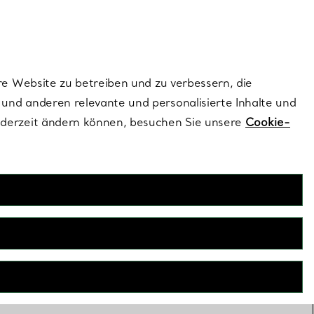
ionen und exklusive Updates an.
Kontaktieren Sie 
Melden Sie si
re Website zu betreiben und zu verbessern, die
und anderen relevante und personalisierte Inhalte und
ederzeit ändern können, besuchen Sie unsere
Cookie-