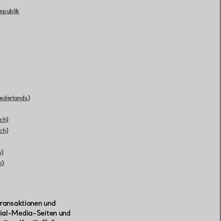
epublik
ederlands)
ch)
ch)
h)
h)
Transaktionen und
ocial-Media-Seiten und