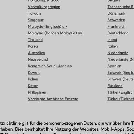
Hongkong/Macau
Belgien
Verwaltungsregion
Tschechische R
Taiwan
Dänemark
Singapur
Schweden
Malaysia (Englisch) a>
Frankreich
Malaysia (Bahasa Malaysia) a>
Deutschland
Thailand
Irland
Korea
Italien
Australien
Niederlande
Neuseeland
Niederlande (N
Königreich Saudi-Arabien
Spanien
Kuwait
Schweiz (Englis
Indien
Schweiz (Deuts
Katar
Russland
Philippinen
Türkei (Englisc
Vereinigte Arabische Emirate
Türkei (Türkisc
zrichtlinie gilt für die personenbezogenen Daten, die wir über Ihre 
erheben. Dies beinhaltet Ihre Nutzung der Websites, Mobil-Apps, S