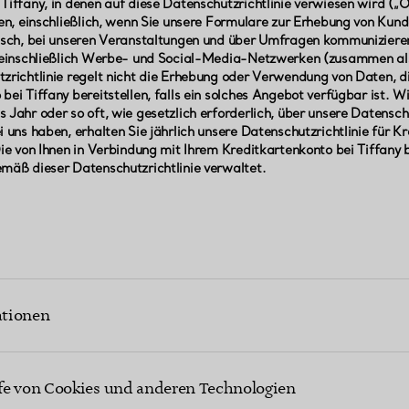
Tiffany, in denen auf diese Datenschutzrichtlinie verwiesen wird („O
len, einschließlich, wenn Sie unsere Formulare zur Erhebung von Kun
nisch, bei unseren Veranstaltungen und über Umfragen kommunizieren
, einschließlich Werbe- und Social-Media-Netzwerken (zusammen als
zrichtlinie regelt nicht die Erhebung oder Verwendung von Daten, di
bei Tiffany bereitstellen, falls ein solches Angebot verfügbar ist. W
 Jahr oder so oft, wie gesetzlich erforderlich, über unsere Datensc
i uns haben, erhalten Sie jährlich unsere Datenschutzrichtlinie für K
Die von Ihnen in Verbindung mit Ihrem Kreditkartenkonto bei Tiffany 
mäß dieser Datenschutzrichtlinie verwaltet.
ationen
eben, über verschiedene Kanäle personenbezogene Daten von Ihnen. 
personenbezogenen Daten:
fe von Cookies und anderen Technologien