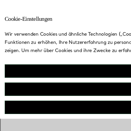
Cookie-Einstellungen
Auf Tiffany & Co. ansehen
Wir verwenden Cookies und ähnliche Technologien („Cooki
Funktionen zu erhöhen, Ihre Nutzererfahrung zu persona
zeigen. Um mehr über Cookies und ihre Zwecke zu erfahr
Store finden
Stadt, Bundesland oder PLZ