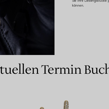
Sie Ihre Lieblingsstücke
können.
Partnerringe
Eternity Ringe
inem Tiffany-Diamantenexperten.
rtuellen Termin Buc