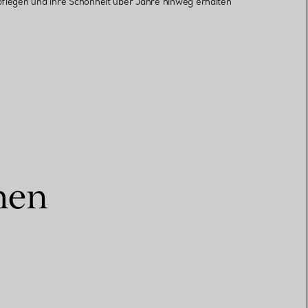
 pflegen und ihre Schönheit über Jahre hinweg erhalten
Elsa Peretti®
Tipps zur Auswahl eines
Eherings
hen