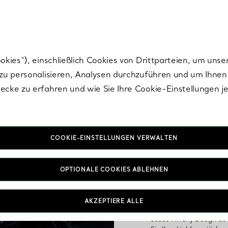
Tiffany.
Melden Sie
sich für die neuesten Nachrichten, kuratierte Inspirat
ies“), einschließlich Cookies von Drittparteien, um unse
u personalisieren, Analysen durchzuführen und um Ihnen 
cke zu erfahren und wie Sie Ihre Cookie-Einstellungen j
COOKIE-EINSTELLUNGEN VERWALTEN
OPTIONALE COOKIES ABLEHNEN
Alltägl
AKZEPTIERE ALLE
Jedes Tiffany Design ist 