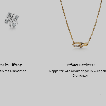
one by Tiffany
Tiffany HardWear
atin mit Diamanten
Doppelter Gliederanhänger in Gelbgold
Diamanten