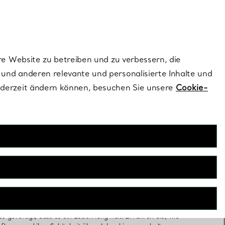
ionen und exklusive Updates an.
Kontaktieren Sie 
Melden Sie si
re Website zu betreiben und zu verbessern, die
und anderen relevante und personalisierte Inhalte und
ederzeit ändern können, besuchen Sie unsere
Cookie-
iche Produktpflege
so gefertigt, dass es ein Leben lang hält. Erfahren Sie, wie