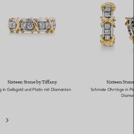
Sixteen Stone by Tiffany
Sixteen Stone
g in Gelbgold und Platin mit Diamanten
Schmale Ohrringe in Pl
Diama