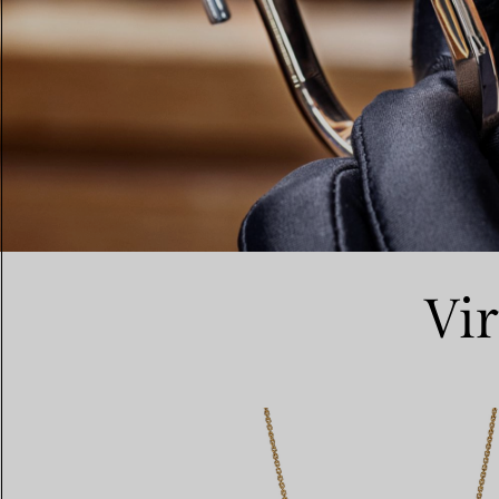
Eheringe für Damen
Eheringe für Herren
Vereinbaren Sie Ihren
Termin
mit e
Vi