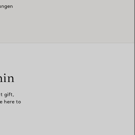
zungen
min
t gift,
e here to