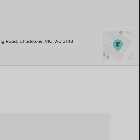
ng Road
,
Chadstone
,
VIC,
AU
3148