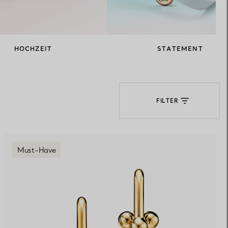
Elsa Peretti®
Tipps zur Auswahl eines
Eherings
HOCHZEIT
STATEMENT
FILTER
Must-Have