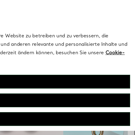
ionen und exklusive Updates an.
Kontaktieren Sie 
Melden Sie si
re Website zu betreiben und zu verbessern, die
und anderen relevante und personalisierte Inhalte und
ederzeit ändern können, besuchen Sie unsere
Cookie-