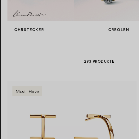
Eheringe für Damen
Eheringe für Herren
OHRSTECKER
CREOLEN
Vereinbaren Sie Ihren
Termin
mit e
293 PRODUKTE
Must-Have