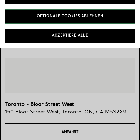
150 Bloor Street West
,
Toronto
,
ON,
CA
M5S2X9
(416) 921-3900
OPTIONALE COOKIES ABLEHNEN
AKZEPTIERE ALLE
Besuchen Sie uns
Toronto - Bloor Street West
150 Bloor Street West
,
Toronto
,
ON,
CA
M5S2X9
ANFAHRT