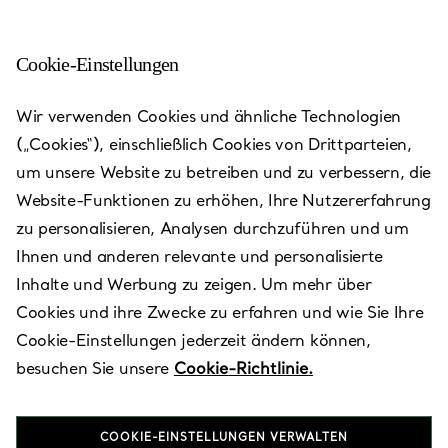
Cookie-Einstellungen
Toronto - Bloor Street West
Wir verwenden Cookies und ähnliche Technologien
(„Cookies“), einschließlich Cookies von Drittparteien,
Heute bis 18:00 geöffnet
um unsere Website zu betreiben und zu verbessern, die
Website-Funktionen zu erhöhen, Ihre Nutzererfahrung
zu personalisieren, Analysen durchzuführen und um
VEREINBAREN SIE EINEN TERMIN
Ihnen und anderen relevante und personalisierte
Inhalte und Werbung zu zeigen. Um mehr über
Cookies und ihre Zwecke zu erfahren und wie Sie Ihre
Verfügbare Leistungen
+
2
Cookie-Einstellungen jederzeit ändern können,
besuchen Sie unsere
Cookie-Richtlinie.
Flagship
COOKIE-EINSTELLUNGEN VERWALTEN