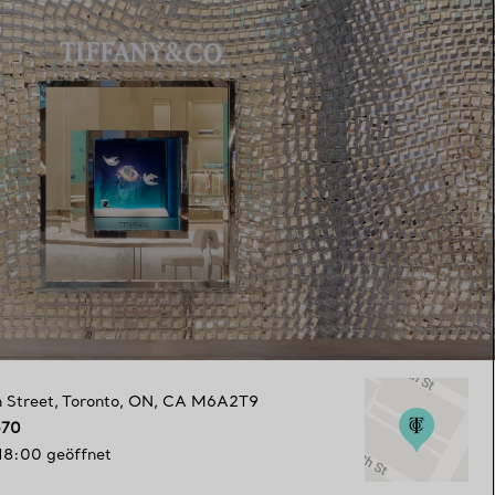
 Street
,
Toronto
,
ON,
CA
M6A2T9
570
 18:00 geöffnet