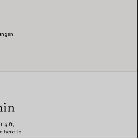
zungen
min
t gift,
e here to