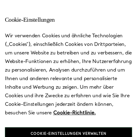
Cookie-Einstellungen
Ginza Mitsukoshi
Wir verwenden Cookies und ähnliche Technologien
(„Cookies“), einschließlich Cookies von Drittparteien,
Heute bis 20:00 geöffnet
um unsere Website zu betreiben und zu verbessern, die
Website-Funktionen zu erhöhen, Ihre Nutzererfahrung
zu personalisieren, Analysen durchzuführen und um
VEREINBAREN SIE EINEN TERMIN
Ihnen und anderen relevante und personalisierte
Inhalte und Werbung zu zeigen. Um mehr über
Cookies und ihre Zwecke zu erfahren und wie Sie Ihre
Verfügbare Leistungen
+
2
Cookie-Einstellungen jederzeit ändern können,
besuchen Sie unsere
Cookie-Richtlinie.
4-6-16 Ginza
,
Tokyo
,
Tokyo,
JP
104-0061
COOKIE-EINSTELLUNGEN VERWALTEN
0120-290-036