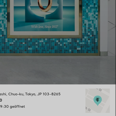
ashi
,
Chuo-ku
,
Tokyo,
JP
103-8265
0
19:30 geöffnet