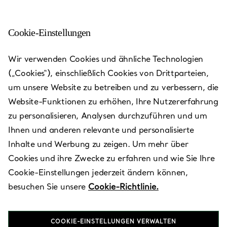
Cookie-Einstellungen
Shinjuku Isetan 4th Floor
Wir verwenden Cookies und ähnliche Technologien
(„Cookies“), einschließlich Cookies von Drittparteien,
Heute bis 20:00 geöffnet
um unsere Website zu betreiben und zu verbessern, die
Website-Funktionen zu erhöhen, Ihre Nutzererfahrung
zu personalisieren, Analysen durchzuführen und um
Verfügbare Leistungen
+
2
Ihnen und anderen relevante und personalisierte
Inhalte und Werbung zu zeigen. Um mehr über
Cookies und ihre Zwecke zu erfahren und wie Sie Ihre
3-14-1 Shinjuku
,
Shinjuku-ku
,
Tokyo,
JP
160-0022
Cookie-Einstellungen jederzeit ändern können,
0120-576-035
besuchen Sie unsere
Cookie-Richtlinie.
Besuchen Sie uns
COOKIE-EINSTELLUNGEN VERWALTEN