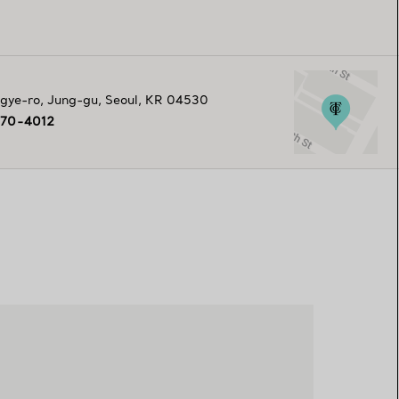
egye-ro
,
Jung-gu
,
Seoul,
KR
04530
370-4012