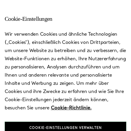
Cookie-Einstellungen
Shanghai - IFC Mall
Wir verwenden Cookies und ähnliche Technologien
(„Cookies“), einschließlich Cookies von Drittparteien,
Heute bis 22:00 geöffnet
um unsere Website zu betreiben und zu verbessern, die
Website-Funktionen zu erhöhen, Ihre Nutzererfahrung
zu personalisieren, Analysen durchzuführen und um
Verfügbare Leistungen
+
2
Ihnen und anderen relevante und personalisierte
Inhalte und Werbung zu zeigen. Um mehr über
Cookies und ihre Zwecke zu erfahren und wie Sie Ihre
8 Century Avenue
,
Shanghai
,
Shanghai,
CN
200120
Cookie-Einstellungen jederzeit ändern können,
021 5012 0991
besuchen Sie unsere
Cookie-Richtlinie.
Besuchen Sie uns
COOKIE-EINSTELLUNGEN VERWALTEN