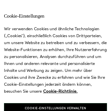
Cookie-Einstellungen
Shenyang - MixC
Wir verwenden Cookies und ähnliche Technologien
(„Cookies“), einschließlich Cookies von Drittparteien,
Heute bis 22:00 geöffnet
um unsere Website zu betreiben und zu verbessern, die
Website-Funktionen zu erhöhen, Ihre Nutzererfahrung
zu personalisieren, Analysen durchzuführen und um
Verfügbare Leistungen
+
2
Ihnen und anderen relevante und personalisierte
Inhalte und Werbung zu zeigen. Um mehr über
Cookies und ihre Zwecke zu erfahren und wie Sie Ihre
288 Qingnian Street
,
Shenyang
,
Liaoning,
CN
110004
Cookie-Einstellungen jederzeit ändern können,
024 3116 1688
besuchen Sie unsere
Cookie-Richtlinie.
Besuchen Sie uns
COOKIE-EINSTELLUNGEN VERWALTEN