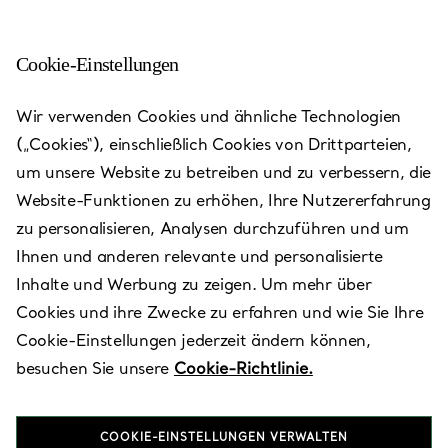
Cookie-Einstellungen
Zhengzhou - David Plaza
Wir verwenden Cookies und ähnliche Technologien
(„Cookies“), einschließlich Cookies von Drittparteien,
Heute bis 22:00 geöffnet
um unsere Website zu betreiben und zu verbessern, die
Website-Funktionen zu erhöhen, Ihre Nutzererfahrung
zu personalisieren, Analysen durchzuführen und um
Verfügbare Leistungen
+
2
Ihnen und anderen relevante und personalisierte
Inhalte und Werbung zu zeigen. Um mehr über
Cookies und ihre Zwecke zu erfahren und wie Sie Ihre
188 North ErQi Road
,
Zhengzhou
,
Henan,
CN
450053
Cookie-Einstellungen jederzeit ändern können,
0371 5655 8968
besuchen Sie unsere
Cookie-Richtlinie.
Besuchen Sie uns
COOKIE-EINSTELLUNGEN VERWALTEN