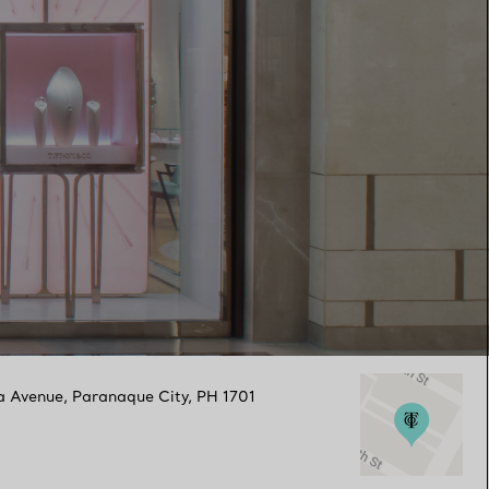
a Avenue
,
Paranaque City
,
PH
1701