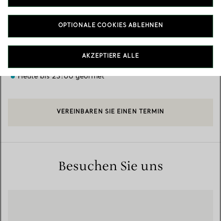
Verfügbare Leistungen
+
5
OPTIONALE COOKIES ABLEHNEN
Sheikh Zayed Rd - Al Barsha
,
Dubai
,
Dubai,
AE
AKZEPTIERE ALLE
04 341 0655
Heute bis 23:00 geöffnet
VEREINBAREN SIE EINEN TERMIN
Besuchen Sie uns