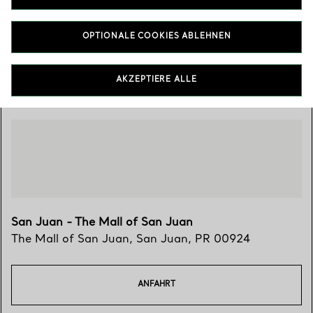
(939) 236-3214
OPTIONALE COOKIES ABLEHNEN
Besuchen Sie uns
AKZEPTIERE ALLE
San Juan - The Mall of San Juan
The Mall of San Juan
,
San Juan
,
PR
00924
ANFAHRT