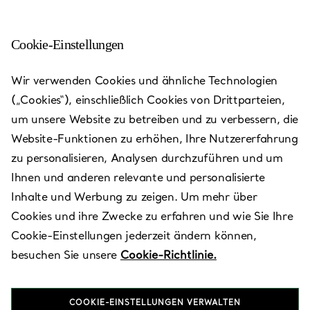
Cookie-Einstellungen
San Juan - The Mall of San
Wir verwenden Cookies und ähnliche Technologien
Juan
(„Cookies“), einschließlich Cookies von Drittparteien,
um unsere Website zu betreiben und zu verbessern, die
Heute bis 20:00 geöffnet
Website-Funktionen zu erhöhen, Ihre Nutzererfahrung
zu personalisieren, Analysen durchzuführen und um
Ihnen und anderen relevante und personalisierte
VEREINBAREN SIE EINEN TERMIN
Inhalte und Werbung zu zeigen. Um mehr über
Cookies und ihre Zwecke zu erfahren und wie Sie Ihre
Cookie-Einstellungen jederzeit ändern können,
Verfügbare Leistungen
+
2
besuchen Sie unsere
Cookie-Richtlinie.
COOKIE-EINSTELLUNGEN VERWALTEN
The Mall of San Juan
,
San Juan
,
PR
00924