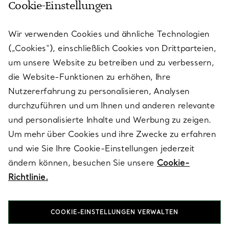
Cookie-Einstellungen
KUNDENSERVICE
Wir verwenden Cookies und ähnliche Technologien
(„Cookies“), einschließlich Cookies von Drittparteien,
SERVICES
um unsere Website zu betreiben und zu verbessern,
die Website-Funktionen zu erhöhen, Ihre
Nutzererfahrung zu personalisieren, Analysen
ÜBER TIFFANY & CO.
durchzuführen und um Ihnen und anderen relevante
und personalisierte Inhalte und Werbung zu zeigen.
Um mehr über Cookies und ihre Zwecke zu erfahren
RECHTLICHE HINWEISE
und wie Sie Ihre Cookie-Einstellungen jederzeit
ändern können, besuchen Sie unsere
Cookie-
Richtlinie.
FOLGEN SIE UNS
COOKIE-EINSTELLUNGEN VERWALTEN
Standort ändern: