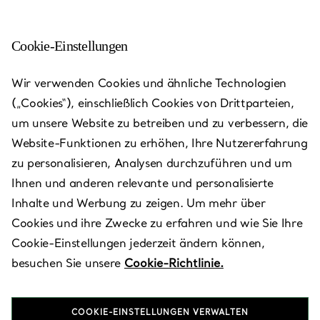
Cookie-Einstellungen
Birmingham - Selfridges
Wir verwenden Cookies und ähnliche Technologien
(„Cookies“), einschließlich Cookies von Drittparteien,
Heute bis 20:00 geöffnet
um unsere Website zu betreiben und zu verbessern, die
Website-Funktionen zu erhöhen, Ihre Nutzererfahrung
zu personalisieren, Analysen durchzuführen und um
VEREINBAREN SIE EINEN TERMIN
Ihnen und anderen relevante und personalisierte
Inhalte und Werbung zu zeigen. Um mehr über
Cookies und ihre Zwecke zu erfahren und wie Sie Ihre
Verfügbare Leistungen
+
2
Cookie-Einstellungen jederzeit ändern können,
besuchen Sie unsere
Cookie-Richtlinie.
The Bullring
,
Birmingham
,
Birmingham,
GB
B5 4BP
COOKIE-EINSTELLUNGEN VERWALTEN
0800 123400