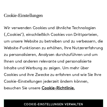
Cookie-Einstellungen
London - Old Bond Street
Wir verwenden Cookies und ähnliche Technologien
(„Cookies“), einschließlich Cookies von Drittparteien,
Heute bis 19:00 geöffnet
um unsere Website zu betreiben und zu verbessern, die
Website-Funktionen zu erhöhen, Ihre Nutzererfahrung
zu personalisieren, Analysen durchzuführen und um
VEREINBAREN SIE EINEN TERMIN
Ihnen und anderen relevante und personalisierte
Inhalte und Werbung zu zeigen. Um mehr über
Cookies und ihre Zwecke zu erfahren und wie Sie Ihre
Verfügbare Leistungen
+
1
Cookie-Einstellungen jederzeit ändern können,
besuchen Sie unsere
Cookie-Richtlinie.
25 Old Bond Street
,
London
,
Gt Lon,
GB
W1S 4QB
COOKIE-EINSTELLUNGEN VERWALTEN
0800 160 1837