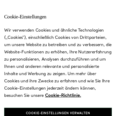
Cookie-Einstellungen
London - Westfield
Wir verwenden Cookies und ähnliche Technologien
(„Cookies“), einschließlich Cookies von Drittparteien,
Heute bis 20:00 geöffnet
um unsere Website zu betreiben und zu verbessern, die
Website-Funktionen zu erhöhen, Ihre Nutzererfahrung
zu personalisieren, Analysen durchzuführen und um
VEREINBAREN SIE EINEN TERMIN
Ihnen und anderen relevante und personalisierte
Inhalte und Werbung zu zeigen. Um mehr über
Cookies und ihre Zwecke zu erfahren und wie Sie Ihre
Verfügbare Leistungen
Cookie-Einstellungen jederzeit ändern können,
besuchen Sie unsere
Cookie-Richtlinie.
Ariel Way
,
London
,
London,
GB
W12 7GQ
COOKIE-EINSTELLUNGEN VERWALTEN
0800 160 1837