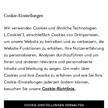
Cookie-Einstellungen
Austin - The Domain
Wir verwenden Cookies und ähnliche Technologien
(„Cookies“), einschließlich Cookies von Drittparteien,
Heute bis 20:00 geöffnet
um unsere Website zu betreiben und zu verbessern, die
Website-Funktionen zu erhöhen, Ihre Nutzererfahrung
zu personalisieren, Analysen durchzuführen und um
VEREINBAREN SIE EINEN TERMIN
Ihnen und anderen relevante und personalisierte
Inhalte und Werbung zu zeigen. Um mehr über
Cookies und ihre Zwecke zu erfahren und wie Sie Ihre
Verfügbare Leistungen
+
3
Cookie-Einstellungen jederzeit ändern können,
besuchen Sie unsere
Cookie-Richtlinie.
11601 Century Oaks Terrace
,
Austin
,
TX,
US
78758
COOKIE-EINSTELLUNGEN VERWALTEN
(512) 835-7300