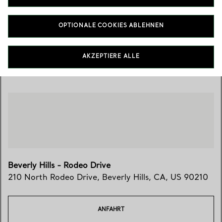
210 North Rodeo Drive
,
Beverly Hills
,
CA,
US
90210
(310) 273-8880
OPTIONALE COOKIES ABLEHNEN
AKZEPTIERE ALLE
Besuchen Sie uns
Beverly Hills - Rodeo Drive
210 North Rodeo Drive
,
Beverly Hills
,
CA,
US
90210
ANFAHRT