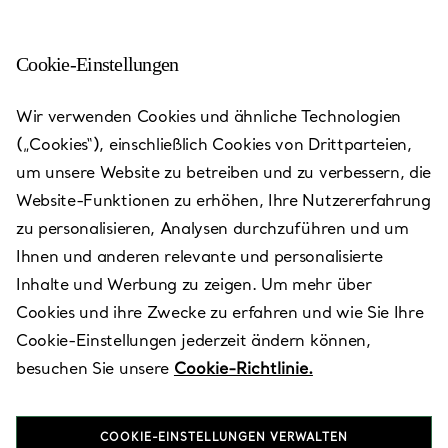
Cookie-Einstellungen
Beverly Hills - Rodeo Drive
Wir verwenden Cookies und ähnliche Technologien
(„Cookies“), einschließlich Cookies von Drittparteien,
Heute bis 18:00 geöffnet
um unsere Website zu betreiben und zu verbessern, die
Website-Funktionen zu erhöhen, Ihre Nutzererfahrung
zu personalisieren, Analysen durchzuführen und um
VEREINBAREN SIE EINEN TERMIN
Ihnen und anderen relevante und personalisierte
Inhalte und Werbung zu zeigen. Um mehr über
Cookies und ihre Zwecke zu erfahren und wie Sie Ihre
Verfügbare Leistungen
+
3
Cookie-Einstellungen jederzeit ändern können,
besuchen Sie unsere
Cookie-Richtlinie.
Flagship
COOKIE-EINSTELLUNGEN VERWALTEN