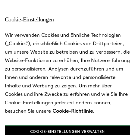
Cookie-Einstellungen
Charlotte - SouthPark Mall
Wir verwenden Cookies und ähnliche Technologien
(„Cookies“), einschließlich Cookies von Drittparteien,
Heute bis 20:00 geöffnet
um unsere Website zu betreiben und zu verbessern, die
Website-Funktionen zu erhöhen, Ihre Nutzererfahrung
zu personalisieren, Analysen durchzuführen und um
VEREINBAREN SIE EINEN TERMIN
Ihnen und anderen relevante und personalisierte
Inhalte und Werbung zu zeigen. Um mehr über
Cookies und ihre Zwecke zu erfahren und wie Sie Ihre
Verfügbare Leistungen
+
3
Cookie-Einstellungen jederzeit ändern können,
besuchen Sie unsere
Cookie-Richtlinie.
4400 Sharon Road
,
Charlotte
,
NC,
US
28211
COOKIE-EINSTELLUNGEN VERWALTEN
(704) 365-7773