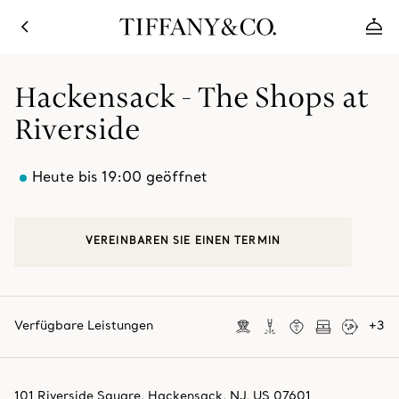
Hackensack - The Shops at
Riverside
Heute bis 19:00 geöffnet
VEREINBAREN SIE EINEN TERMIN
Verfügbare Leistungen
+
3
101 Riverside Square
,
Hackensack
,
NJ,
US
07601