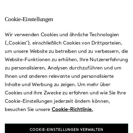
Cookie-Einstellungen
Oakbrook - Oakbrook
Wir verwenden Cookies und ähnliche Technologien
Center
(„Cookies“), einschließlich Cookies von Drittparteien,
um unsere Website zu betreiben und zu verbessern, die
Heute bis 20:00 geöffnet
Website-Funktionen zu erhöhen, Ihre Nutzererfahrung
zu personalisieren, Analysen durchzuführen und um
Ihnen und anderen relevante und personalisierte
VEREINBAREN SIE EINEN TERMIN
Inhalte und Werbung zu zeigen. Um mehr über
Cookies und ihre Zwecke zu erfahren und wie Sie Ihre
Cookie-Einstellungen jederzeit ändern können,
Verfügbare Leistungen
+
3
besuchen Sie unsere
Cookie-Richtlinie.
COOKIE-EINSTELLUNGEN VERWALTEN
299 Oakbrook Center
,
Oak Brook
,
IL,
US
60523