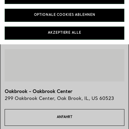
(630) 574-7900
OPTIONALE COOKIES ABLEHNEN
Besuchen Sie uns
AKZEPTIERE ALLE
Oakbrook - Oakbrook Center
299 Oakbrook Center
,
Oak Brook
,
IL,
US
60523
ANFAHRT