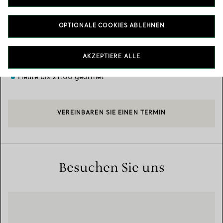
Verfügbare Leistungen
+
3
OPTIONALE COOKIES ABLEHNEN
3720 Las Vegas Blvd South
,
Las Vegas
,
NV,
US
89158
AKZEPTIERE ALLE
(702) 545-9090
Heute bis 21:00 geöffnet
VEREINBAREN SIE EINEN TERMIN
Besuchen Sie uns