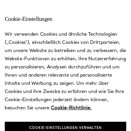
Cookie-Einstellungen
New York - Wall Street
Wir verwenden Cookies und ähnliche Technologien
(„Cookies“), einschließlich Cookies von Drittparteien,
Heute bis 18:00 geöffnet
um unsere Website zu betreiben und zu verbessern, die
Website-Funktionen zu erhöhen, Ihre Nutzererfahrung
zu personalisieren, Analysen durchzuführen und um
VEREINBAREN SIE EINEN TERMIN
Ihnen und anderen relevante und personalisierte
Inhalte und Werbung zu zeigen. Um mehr über
Cookies und ihre Zwecke zu erfahren und wie Sie Ihre
Verfügbare Leistungen
+
3
Cookie-Einstellungen jederzeit ändern können,
besuchen Sie unsere
Cookie-Richtlinie.
37 Wall Street
,
New York
,
NY,
US
10005
COOKIE-EINSTELLUNGEN VERWALTEN
(212) 514-8015