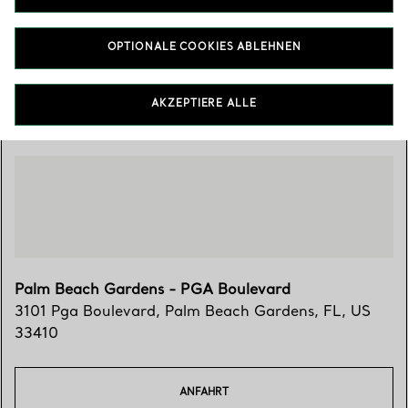
(561) 622-2533
OPTIONALE COOKIES ABLEHNEN
Besuchen Sie uns
AKZEPTIERE ALLE
Palm Beach Gardens - PGA Boulevard
3101 Pga Boulevard
,
Palm Beach Gardens
,
FL,
US
33410
ANFAHRT