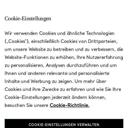
Cookie-Einstellungen
Palm Beach Gardens - PGA
Wir verwenden Cookies und ähnliche Technologien
Boulevard
(„Cookies“), einschließlich Cookies von Drittparteien,
um unsere Website zu betreiben und zu verbessern, die
Heute bis 19:00 geöffnet
Website-Funktionen zu erhöhen, Ihre Nutzererfahrung
zu personalisieren, Analysen durchzuführen und um
Ihnen und anderen relevante und personalisierte
VEREINBAREN SIE EINEN TERMIN
Inhalte und Werbung zu zeigen. Um mehr über
Cookies und ihre Zwecke zu erfahren und wie Sie Ihre
Cookie-Einstellungen jederzeit ändern können,
Verfügbare Leistungen
+
3
besuchen Sie unsere
Cookie-Richtlinie.
COOKIE-EINSTELLUNGEN VERWALTEN
3101 Pga Boulevard
,
Palm Beach Gardens
,
FL,
US
33410