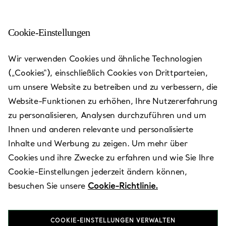
Cookie-Einstellungen
Palm Beach - Worth Ave
Wir verwenden Cookies und ähnliche Technologien
(„Cookies“), einschließlich Cookies von Drittparteien,
Heute bis 18:00 geöffnet
um unsere Website zu betreiben und zu verbessern, die
Website-Funktionen zu erhöhen, Ihre Nutzererfahrung
zu personalisieren, Analysen durchzuführen und um
VEREINBAREN SIE EINEN TERMIN
Ihnen und anderen relevante und personalisierte
Inhalte und Werbung zu zeigen. Um mehr über
Cookies und ihre Zwecke zu erfahren und wie Sie Ihre
Verfügbare Leistungen
+
3
Cookie-Einstellungen jederzeit ändern können,
besuchen Sie unsere
Cookie-Richtlinie.
259 Worth Avenue
,
Palm Beach
,
FL,
US
33480
COOKIE-EINSTELLUNGEN VERWALTEN
(561) 659-6090