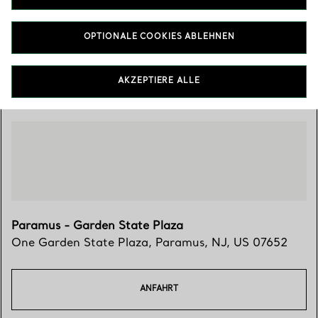
(201) 270-5381
OPTIONALE COOKIES ABLEHNEN
Besuchen Sie uns
AKZEPTIERE ALLE
Paramus - Garden State Plaza
One Garden State Plaza
,
Paramus
,
NJ,
US
07652
ANFAHRT