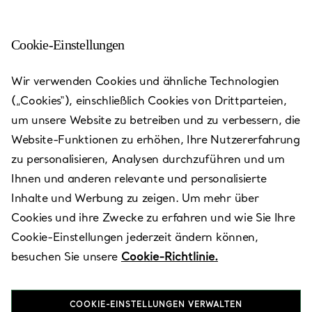
Cookie-Einstellungen
Paramus - Garden State
Wir verwenden Cookies und ähnliche Technologien
Plaza
(„Cookies“), einschließlich Cookies von Drittparteien,
um unsere Website zu betreiben und zu verbessern, die
Heute bis 19:00 geöffnet
Website-Funktionen zu erhöhen, Ihre Nutzererfahrung
zu personalisieren, Analysen durchzuführen und um
Ihnen und anderen relevante und personalisierte
VEREINBAREN SIE EINEN TERMIN
Inhalte und Werbung zu zeigen. Um mehr über
Cookies und ihre Zwecke zu erfahren und wie Sie Ihre
Cookie-Einstellungen jederzeit ändern können,
Verfügbare Leistungen
+
3
besuchen Sie unsere
Cookie-Richtlinie.
COOKIE-EINSTELLUNGEN VERWALTEN
One Garden State Plaza
,
Paramus
,
NJ,
US
07652