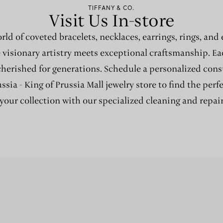
TIFFANY & CO.
Visit Us In-store
rld of coveted bracelets, necklaces, earrings, rings, and
e visionary artistry meets exceptional craftsmanship. Ea
cherished for generations. Schedule a personalized cons
ssia - King of Prussia Mall jewelry store to find the perf
our collection with our specialized cleaning and repair