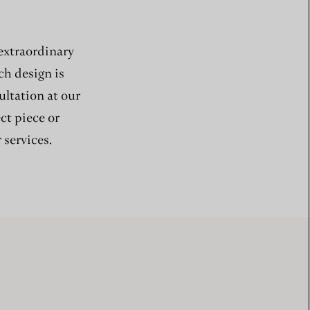
 extraordinary
ch design is
ultation at our
ect piece or
 services.