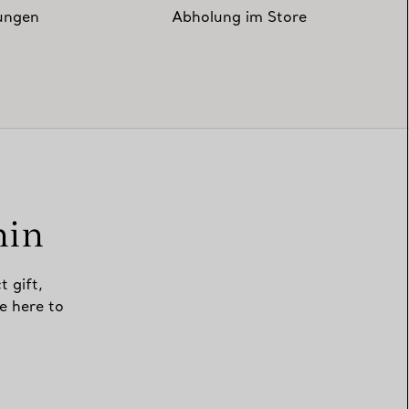
zungen
Abholung im Store
min
t gift,
e here to