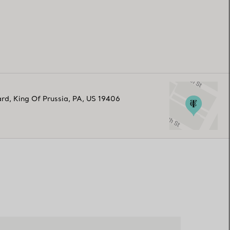
ard
,
King Of Prussia
,
PA,
US
19406