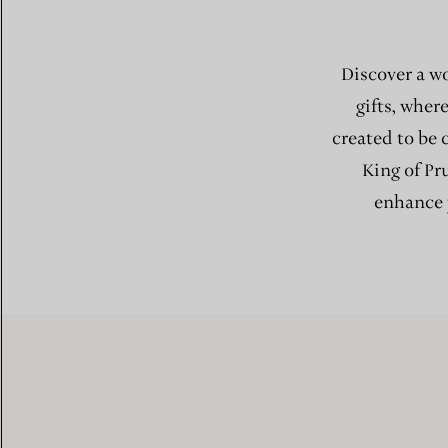
Discover a wo
gifts, wher
created to be 
King of Pru
enhance y