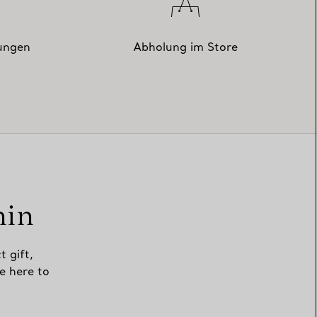
zungen
Abholung im Store
min
t gift,
e here to