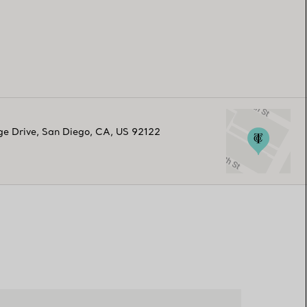
ge Drive
,
San Diego
,
CA,
US
92122