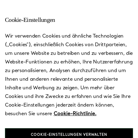
Cookie-Einstellungen
Skokie - Westfield Old
Wir verwenden Cookies und ähnliche Technologien
Orchard
(„Cookies“), einschließlich Cookies von Drittparteien,
um unsere Website zu betreiben und zu verbessern, die
Heute bis 19:00 geöffnet
Website-Funktionen zu erhöhen, Ihre Nutzererfahrung
zu personalisieren, Analysen durchzuführen und um
Ihnen und anderen relevante und personalisierte
VEREINBAREN SIE EINEN TERMIN
Inhalte und Werbung zu zeigen. Um mehr über
Cookies und ihre Zwecke zu erfahren und wie Sie Ihre
Cookie-Einstellungen jederzeit ändern können,
Verfügbare Leistungen
+
3
besuchen Sie unsere
Cookie-Richtlinie.
COOKIE-EINSTELLUNGEN VERWALTEN
4999 Old Orchard Center
,
Skokie
,
IL,
US
60077