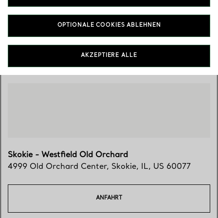
(847) 763-8775
OPTIONALE COOKIES ABLEHNEN
Besuchen Sie uns
AKZEPTIERE ALLE
Skokie - Westfield Old Orchard
4999 Old Orchard Center
,
Skokie
,
IL,
US
60077
ANFAHRT