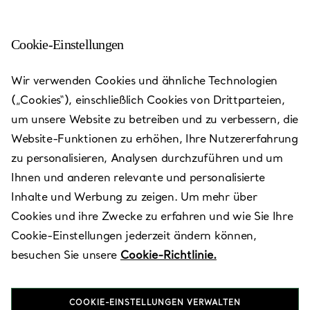
Cookie-Einstellungen
Wailea - The Shops at
Wir verwenden Cookies und ähnliche Technologien
Wailea
(„Cookies“), einschließlich Cookies von Drittparteien,
um unsere Website zu betreiben und zu verbessern, die
Heute bis 20:00 geöffnet
Website-Funktionen zu erhöhen, Ihre Nutzererfahrung
zu personalisieren, Analysen durchzuführen und um
Ihnen und anderen relevante und personalisierte
VEREINBAREN SIE EINEN TERMIN
Inhalte und Werbung zu zeigen. Um mehr über
Cookies und ihre Zwecke zu erfahren und wie Sie Ihre
Cookie-Einstellungen jederzeit ändern können,
Verfügbare Leistungen
+
3
besuchen Sie unsere
Cookie-Richtlinie.
COOKIE-EINSTELLUNGEN VERWALTEN
3750 Wailea Alanui Drive
,
Kihei
,
HI,
US
96753