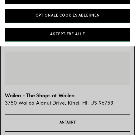
(808) 891-9226
OPTIONALE COOKIES ABLEHNEN
Besuchen Sie uns
AKZEPTIERE ALLE
Wailea - The Shops at Wailea
3750 Wailea Alanui Drive
,
Kihei
,
HI,
US
96753
ANFAHRT