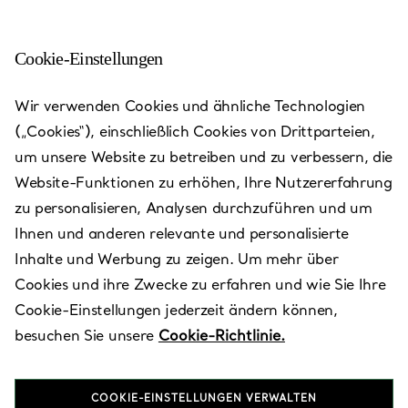
Cookie-Einstellungen
Vienna - Kohlmarkt
Wir verwenden Cookies und ähnliche Technologien
(„Cookies“), einschließlich Cookies von Drittparteien,
Heute bis 19:00 geöffnet
um unsere Website zu betreiben und zu verbessern, die
Website-Funktionen zu erhöhen, Ihre Nutzererfahrung
zu personalisieren, Analysen durchzuführen und um
VEREINBAREN SIE EINEN TERMIN
Ihnen und anderen relevante und personalisierte
Inhalte und Werbung zu zeigen. Um mehr über
Cookies und ihre Zwecke zu erfahren und wie Sie Ihre
Verfügbare Leistungen
Cookie-Einstellungen jederzeit ändern können,
besuchen Sie unsere
Cookie-Richtlinie.
Kohlmarkt 8-10
,
Wien
,
Wien,
AT
1010
COOKIE-EINSTELLUNGEN VERWALTEN
01 5353950