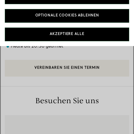
Verfügbare Leistungen
OPTIONALE COOKIES ABLEHNEN
40 Boulevard Haussmann
,
Paris
,
Ile-de-France,
FR
75009
AKZEPTIERE ALLE
01 42 82 89 07
Heute bis 20:30 geöffnet
VEREINBAREN SIE EINEN TERMIN
Besuchen Sie uns