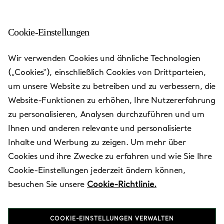
Cookie-Einstellungen
Paris - La Samaritaine
Wir verwenden Cookies und ähnliche Technologien
(„Cookies“), einschließlich Cookies von Drittparteien,
Heute bis 20:00 geöffnet
um unsere Website zu betreiben und zu verbessern, die
Website-Funktionen zu erhöhen, Ihre Nutzererfahrung
zu personalisieren, Analysen durchzuführen und um
VEREINBAREN SIE EINEN TERMIN
Ihnen und anderen relevante und personalisierte
Inhalte und Werbung zu zeigen. Um mehr über
Cookies und ihre Zwecke zu erfahren und wie Sie Ihre
Verfügbare Leistungen
+
2
Cookie-Einstellungen jederzeit ändern können,
besuchen Sie unsere
Cookie-Richtlinie.
9 Rue de la Monnaie
,
Paris
,
Ile-de-France,
FR
75001
COOKIE-EINSTELLUNGEN VERWALTEN
01 40 20 20 40