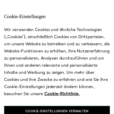
Cookie-Einstellungen
Hong Kong - The Landmark
Wir verwenden Cookies und ähnliche Technologien
(„Cookies“), einschließlich Cookies von Drittparteien,
Heute bis 20:00 geöffnet
um unsere Website zu betreiben und zu verbessern, die
Website-Funktionen zu erhöhen, Ihre Nutzererfahrung
zu personalisieren, Analysen durchzuführen und um
VEREINBAREN SIE EINEN TERMIN
Ihnen und anderen relevante und personalisierte
Inhalte und Werbung zu zeigen. Um mehr über
Cookies und ihre Zwecke zu erfahren und wie Sie Ihre
Verfügbare Leistungen
+
2
Cookie-Einstellungen jederzeit ändern können,
besuchen Sie unsere
Cookie-Richtlinie.
Des Voeux Road
,
Hong Kong Island
,
Hong Kong,
HK
COOKIE-EINSTELLUNGEN VERWALTEN
2845 9853