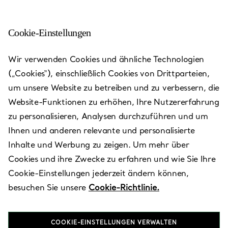
Cookie-Einstellungen
Bologna - Galleria Cavour
Wir verwenden Cookies und ähnliche Technologien
(„Cookies“), einschließlich Cookies von Drittparteien,
Heute bis 19:30 geöffnet
um unsere Website zu betreiben und zu verbessern, die
Website-Funktionen zu erhöhen, Ihre Nutzererfahrung
zu personalisieren, Analysen durchzuführen und um
VEREINBAREN SIE EINEN TERMIN
Ihnen und anderen relevante und personalisierte
Inhalte und Werbung zu zeigen. Um mehr über
Cookies und ihre Zwecke zu erfahren und wie Sie Ihre
Verfügbare Leistungen
+
3
Cookie-Einstellungen jederzeit ändern können,
besuchen Sie unsere
Cookie-Richtlinie.
Galleria Cavour, 9/o
,
Bologna
,
BO,
IT
40124
COOKIE-EINSTELLUNGEN VERWALTEN
051 267692