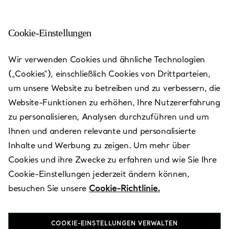
Cookie-Einstellungen
Florence - Via Tornabuoni
Wir verwenden Cookies und ähnliche Technologien
(„Cookies“), einschließlich Cookies von Drittparteien,
Heute bis 19:00 geöffnet
um unsere Website zu betreiben und zu verbessern, die
Website-Funktionen zu erhöhen, Ihre Nutzererfahrung
zu personalisieren, Analysen durchzuführen und um
VEREINBAREN SIE EINEN TERMIN
Ihnen und anderen relevante und personalisierte
Inhalte und Werbung zu zeigen. Um mehr über
Cookies und ihre Zwecke zu erfahren und wie Sie Ihre
Verfügbare Leistungen
+
3
Cookie-Einstellungen jederzeit ändern können,
besuchen Sie unsere
Cookie-Richtlinie.
Via Tornabuoni, 37/R
,
Firenze
,
FI,
IT
50123
COOKIE-EINSTELLUNGEN VERWALTEN
055 215506