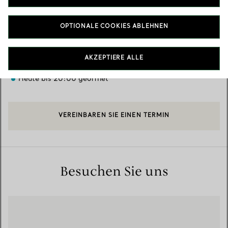
Verfügbare Leistungen
+
2
OPTIONALE COOKIES ABLEHNEN
Galleria Vittorio Emanuele II, N17 N18
,
Milan
,
Milan,
IT
20121
AKZEPTIERE ALLE
02 8909 4202
Heute bis 20:00 geöffnet
VEREINBAREN SIE EINEN TERMIN
Besuchen Sie uns