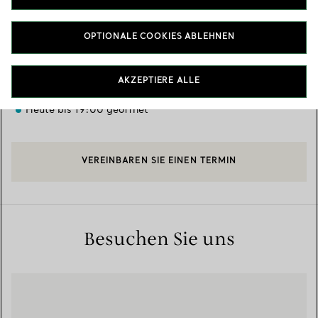
Verfügbare Leistungen
+
3
OPTIONALE COOKIES ABLEHNEN
San Marco 1291
,
Venice
,
VE,
IT
30124
AKZEPTIERE ALLE
041 520 1037
Heute bis 19:00 geöffnet
VEREINBAREN SIE EINEN TERMIN
Besuchen Sie uns