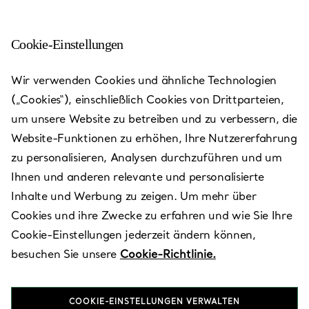
Cookie-Einstellungen
Starfield Hanam
Wir verwenden Cookies und ähnliche Technologien
(„Cookies“), einschließlich Cookies von Drittparteien,
Heute bis 21:00 geöffnet
um unsere Website zu betreiben und zu verbessern, die
Website-Funktionen zu erhöhen, Ihre Nutzererfahrung
zu personalisieren, Analysen durchzuführen und um
VEREINBAREN SIE EINEN TERMIN
Ihnen und anderen relevante und personalisierte
Inhalte und Werbung zu zeigen. Um mehr über
Cookies und ihre Zwecke zu erfahren und wie Sie Ihre
Verfügbare Leistungen
+
2
Cookie-Einstellungen jederzeit ändern können,
besuchen Sie unsere
Cookie-Richtlinie.
750 Misa-daero
,
Hanam-si
,
Gyeonggi-do,
KR
12942
COOKIE-EINSTELLUNGEN VERWALTEN
031-620-1140