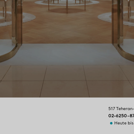
517 Teheran
02-6250-8
Heute bi