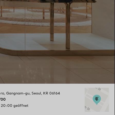
-ro
,
Gangnam-gu
,
Seoul,
KR
06164
700
s 20:00 geöffnet