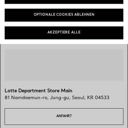
02-6250-8500
OPTIONALE COOKIES ABLEHNEN
Besuchen Sie uns
AKZEPTIERE ALLE
Lotte Department Store Main
81 Namdaemun-ro
,
Jung-gu
,
Seoul,
KR
04533
ANFAHRT