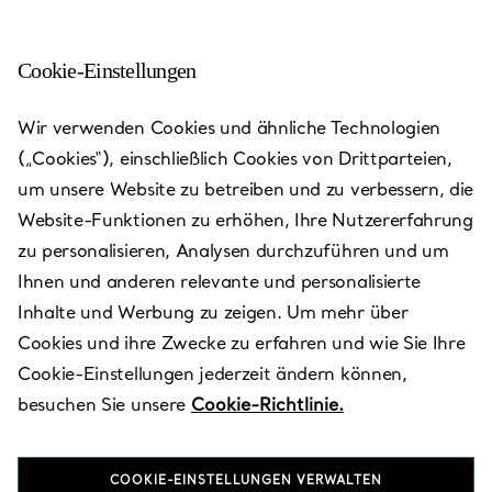
Cookie-Einstellungen
Lotte Department Store
Wir verwenden Cookies und ähnliche Technologien
Main
(„Cookies“), einschließlich Cookies von Drittparteien,
um unsere Website zu betreiben und zu verbessern, die
Heute bis 20:00 geöffnet
Website-Funktionen zu erhöhen, Ihre Nutzererfahrung
zu personalisieren, Analysen durchzuführen und um
Ihnen und anderen relevante und personalisierte
VEREINBAREN SIE EINEN TERMIN
Inhalte und Werbung zu zeigen. Um mehr über
Cookies und ihre Zwecke zu erfahren und wie Sie Ihre
Cookie-Einstellungen jederzeit ändern können,
Verfügbare Leistungen
+
2
besuchen Sie unsere
Cookie-Richtlinie.
COOKIE-EINSTELLUNGEN VERWALTEN
81 Namdaemun-ro
,
Jung-gu
,
Seoul,
KR
04533