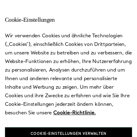
Cookie-Einstellungen
Xiamen - MixC
Wir verwenden Cookies und ähnliche Technologien
(„Cookies“), einschließlich Cookies von Drittparteien,
Heute bis 22:00 geöffnet
um unsere Website zu betreiben und zu verbessern, die
Website-Funktionen zu erhöhen, Ihre Nutzererfahrung
zu personalisieren, Analysen durchzuführen und um
Verfügbare Leistungen
+
2
Ihnen und anderen relevante und personalisierte
Inhalte und Werbung zu zeigen. Um mehr über
Cookies und ihre Zwecke zu erfahren und wie Sie Ihre
No. 99 Hubin East Road
,
Xiamen
,
Fujian Province,
CN
Cookie-Einstellungen jederzeit ändern können,
361000
besuchen Sie unsere
Cookie-Richtlinie.
0592 585 8520
COOKIE-EINSTELLUNGEN VERWALTEN