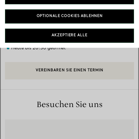
Verfügbare Leistungen
+
2
OPTIONALE COOKIES ABLEHNEN
C/ Serrano 72
,
Madrid
,
Madrid,
ES
28001
AKZEPTIERE ALLE
917 81 85 55
Heute bis 20:30 geöffnet
VEREINBAREN SIE EINEN TERMIN
Besuchen Sie uns